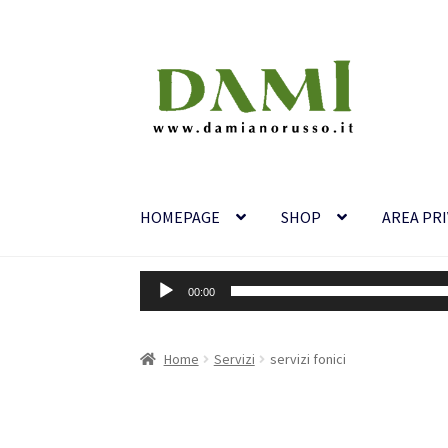
Vai
Vai
alla
al
navigazione
contenuto
HOMEPAGE
SHOP
AREA PR
Audio
00:00
Player
Home
Servizi
servizi fonici