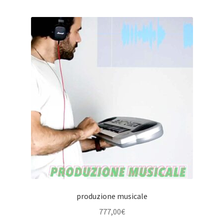
in
base
al
più
recente
produzione musicale
777,00
€