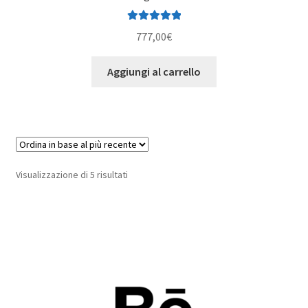
Valutato
5.00
777,00
€
su 5
Aggiungi al carrello
Ordina
Visualizzazione di 5 risultati
in
base
al
più
recente