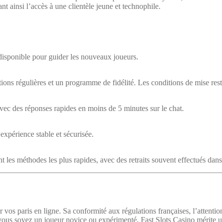
t ainsi l’accès à une clientèle jeune et technophile.
t disponible pour guider les nouveaux joueurs.
ons régulières et un programme de fidélité. Les conditions de mise rest
 avec des réponses rapides en moins de 5 minutes sur le chat.
expérience stable et sécurisée.
 les méthodes les plus rapides, avec des retraits souvent effectués dans
s paris en ligne. Sa conformité aux régulations françaises, l’attention po
vous soyez un joueur novice ou expérimenté, Fast Slots Casino mérite un