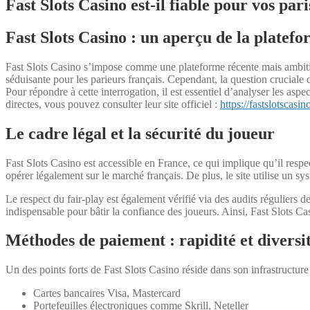
Fast Slots Casino est-il fiable pour vos par
Fast Slots Casino : un aperçu de la platef
Fast Slots Casino s’impose comme une plateforme récente mais ambitie
séduisante pour les parieurs français. Cependant, la question cruciale
Pour répondre à cette interrogation, il est essentiel d’analyser les asp
directes, vous pouvez consulter leur site officiel :
https://fastslotscasi
Le cadre légal et la sécurité du joueur
Fast Slots Casino est accessible en France, ce qui implique qu’il res
opérer légalement sur le marché français. De plus, le site utilise un sy
Le respect du fair-play est également vérifié via des audits réguliers
indispensable pour bâtir la confiance des joueurs. Ainsi, Fast Slots Ca
Méthodes de paiement : rapidité et diversi
Un des points forts de Fast Slots Casino réside dans son infrastructu
Cartes bancaires Visa, Mastercard
Portefeuilles électroniques comme Skrill, Neteller