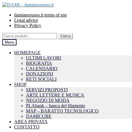
Vai
Vai
alla
al
damianorusso.it terms of use
navigazione
contenuto
Legal advice
Privacy Policy
Cerca:
Cerca
Menu
HOMEPAGE
ULTIMI LAVORI
BIOGRAFIA
CALENDARIO
DONAZIONI
RETI SOCIALI
SHOP
SERVIZI PROPOSTI
ARTE LETTERE E MUSICA
NEGOZIO DI MODA
PLAbank – banca del filamento
MAP – BARATTO TECNOLOGICO
DAMICUBE
AREA PRIVATA
CONTATTO