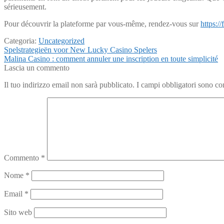
sérieusement.
Pour découvrir la plateforme par vous-même, rendez-vous sur
https:/
Categoria:
Uncategorized
Navigazione
Articolo
Spelstrategieën voor New Lucky Casino Spelers
precedente:
Articolo
Malina Casino : comment annuler une inscription en toute simplicité
articoli
successivo:
Lascia un commento
Il tuo indirizzo email non sarà pubblicato.
I campi obbligatori sono co
Commento
*
Nome
*
Email
*
Sito web