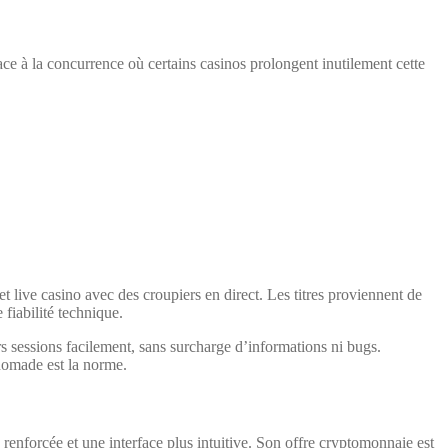
ace à la concurrence où certains casinos prolongent inutilement cette
t live casino avec des croupiers en direct. Les titres proviennent de
fiabilité technique.
s sessions facilement, sans surcharge d’informations ni bugs.
nomade est la norme.
renforcée et une interface plus intuitive. Son offre cryptomonnaie est