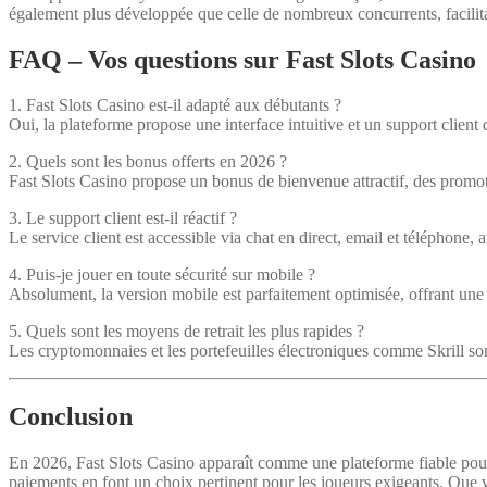
également plus développée que celle de nombreux concurrents, facilitan
FAQ – Vos questions sur Fast Slots Casino
1. Fast Slots Casino est-il adapté aux débutants ?
Oui, la plateforme propose une interface intuitive et un support clien
2. Quels sont les bonus offerts en 2026 ?
Fast Slots Casino propose un bonus de bienvenue attractif, des promoti
3. Le support client est-il réactif ?
Le service client est accessible via chat en direct, email et téléphone,
4. Puis-je jouer en toute sécurité sur mobile ?
Absolument, la version mobile est parfaitement optimisée, offrant une 
5. Quels sont les moyens de retrait les plus rapides ?
Les cryptomonnaies et les portefeuilles électroniques comme Skrill sont
Conclusion
En 2026, Fast Slots Casino apparaît comme une plateforme fiable pour vo
paiements en font un choix pertinent pour les joueurs exigeants. Que 