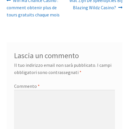
Navigazione
Win Ma Chance Casino :
Wat Zijn De Speelopties Bij
precedente:
successivo:
comment obtenir plus de
Blazing Wildz Casino?
articoli
tours gratuits chaque mois
Lascia un commento
Il tuo indirizzo email non sarà pubblicato.
I campi
obbligatori sono contrassegnati
*
Commento
*