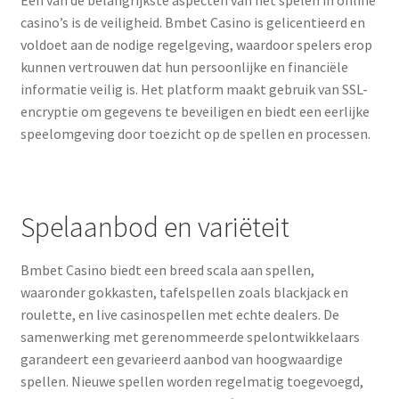
casino’s is de veiligheid. Bmbet Casino is gelicentieerd en
voldoet aan de nodige regelgeving, waardoor spelers erop
kunnen vertrouwen dat hun persoonlijke en financiële
informatie veilig is. Het platform maakt gebruik van SSL-
encryptie om gegevens te beveiligen en biedt een eerlijke
speelomgeving door toezicht op de spellen en processen.
Spelaanbod en variëteit
Bmbet Casino biedt een breed scala aan spellen,
waaronder gokkasten, tafelspellen zoals blackjack en
roulette, en live casinospellen met echte dealers. De
samenwerking met gerenommeerde spelontwikkelaars
garandeert een gevarieerd aanbod van hoogwaardige
spellen. Nieuwe spellen worden regelmatig toegevoegd,