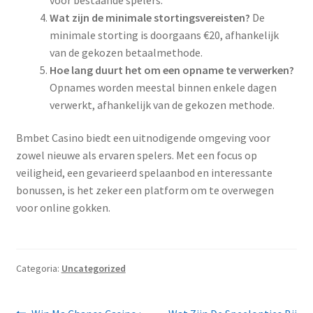
Wat zijn de minimale stortingsvereisten?
De
minimale storting is doorgaans €20, afhankelijk
van de gekozen betaalmethode.
Hoe lang duurt het om een opname te verwerken?
Opnames worden meestal binnen enkele dagen
verwerkt, afhankelijk van de gekozen methode.
Bmbet Casino biedt een uitnodigende omgeving voor
zowel nieuwe als ervaren spelers. Met een focus op
veiligheid, een gevarieerd spelaanbod en interessante
bonussen, is het zeker een platform om te overwegen
voor online gokken.
Categoria:
Uncategorized
Articolo
Articolo