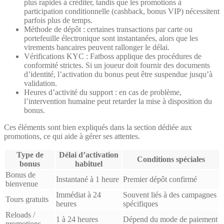
plus rapides à créditer, tandis que les promotions à
participation conditionnelle (cashback, bonus VIP) nécessitent
parfois plus de temps.
Méthode de dépôt : certaines transactions par carte ou
portefeuille électronique sont instantanées, alors que les
virements bancaires peuvent rallonger le délai.
Vérifications KYC : Fatboss applique des procédures de
conformité strictes. Si un joueur doit fournir des documents
d’identité, l’activation du bonus peut être suspendue jusqu’à
validation.
Heures d’activité du support : en cas de problème,
l’intervention humaine peut retarder la mise à disposition du
bonus.
Ces éléments sont bien expliqués dans la section dédiée aux
promotions, ce qui aide à gérer ses attentes.
Type de
Délai d’activation
Conditions spéciales
bonus
habituel
Bonus de
Instantané à 1 heure
Premier dépôt confirmé
bienvenue
Immédiat à 24
Souvent liés à des campagnes
Tours gratuits
heures
spécifiques
Reloads /
1 à 24 heures
Dépend du mode de paiement
promotions