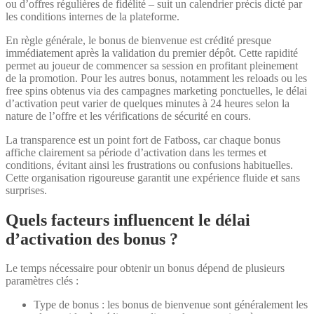
ou d’offres régulières de fidélité – suit un calendrier précis dicté par
les conditions internes de la plateforme.
En règle générale, le bonus de bienvenue est crédité presque
immédiatement après la validation du premier dépôt. Cette rapidité
permet au joueur de commencer sa session en profitant pleinement
de la promotion. Pour les autres bonus, notamment les reloads ou les
free spins obtenus via des campagnes marketing ponctuelles, le délai
d’activation peut varier de quelques minutes à 24 heures selon la
nature de l’offre et les vérifications de sécurité en cours.
La transparence est un point fort de Fatboss, car chaque bonus
affiche clairement sa période d’activation dans les termes et
conditions, évitant ainsi les frustrations ou confusions habituelles.
Cette organisation rigoureuse garantit une expérience fluide et sans
surprises.
Quels facteurs influencent le délai
d’activation des bonus ?
Le temps nécessaire pour obtenir un bonus dépend de plusieurs
paramètres clés :
Type de bonus : les bonus de bienvenue sont généralement les