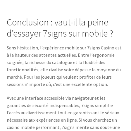
Conclusion : vaut-il la peine
d’essayer 7signs sur mobile ?
Sans hésitation, l’expérience mobile sur 7signs Casino est
à la hauteur des attentes actuelles. Entre l’ergonomie
soignée, la richesse du catalogue et la fluidité des
fonctionnalités, elle rivalise voire dépasse la moyenne du
marché. Pour les joueurs qui veulent profiter de leurs
sessions n’importe où, c’est une excellente option.
Avec une interface accessible via navigateur et les
garanties de sécurité indispensables, 7signs simplifie
l’accès au divertissement tout en garantissant le sérieux
nécessaire aux expériences en ligne. Si vous cherchez un
casino mobile performant, 7signs mérite sans doute une