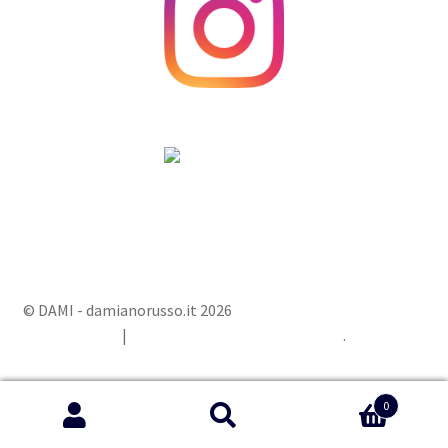
© DAMI - damianorusso.it 2026
Privacy Policy
Realizzato con WooCommerce
.
0
Cerca:
Cerca