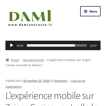
Vai
Vai
Menu
alla
al
navigazione
contenuto
Espandi
HOMEPAGE
il
Audio
00:00
02:07
menu
Player
Espandi
SHOP
child
il
Home
Uncategorized
L’expérience mobile sur 7signs
menu
AREA PRIVATA
Casino vaut-elle le détour ?
child
CONTATTO
Pubblicato il
Dicembre 23, 2025
di
Damiano
—
Lascia un
commento
L’expérience mobile sur