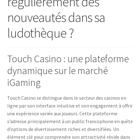
régulièrement des
nouveautés dans sa
ludothèque ?
Touch Casino : une plateforme
dynamique sur le marché
iGaming
Touch Casino se distingue dans le secteur des casinos en
ligne par son interface intuitive et son engagement à offrir
une expérience variée aux joueurs. Cette plateforme
s’adresse principalement à un public francophone en quête
d’options de divertissement riches et diversifiées. Un
élément clé pour comprendre son attractivité réside dans