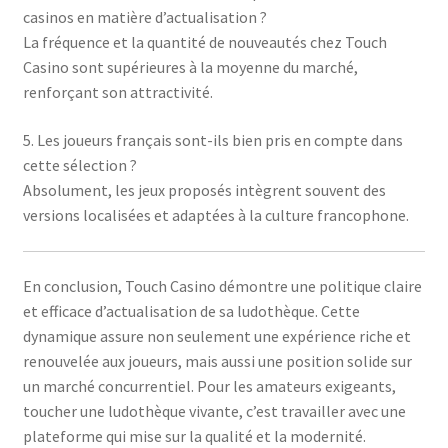
casinos en matière d’actualisation ?
La fréquence et la quantité de nouveautés chez Touch
Casino sont supérieures à la moyenne du marché,
renforçant son attractivité.
5. Les joueurs français sont-ils bien pris en compte dans
cette sélection ?
Absolument, les jeux proposés intègrent souvent des
versions localisées et adaptées à la culture francophone.
En conclusion, Touch Casino démontre une politique claire
et efficace d’actualisation de sa ludothèque. Cette
dynamique assure non seulement une expérience riche et
renouvelée aux joueurs, mais aussi une position solide sur
un marché concurrentiel. Pour les amateurs exigeants,
toucher une ludothèque vivante, c’est travailler avec une
plateforme qui mise sur la qualité et la modernité.