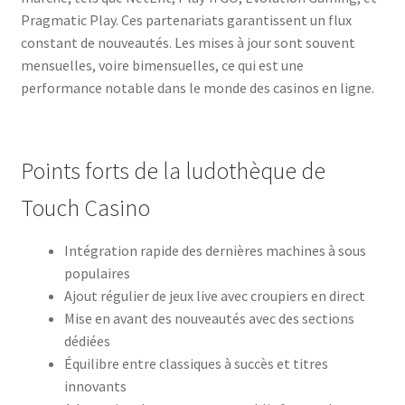
Pragmatic Play. Ces partenariats garantissent un flux
constant de nouveautés. Les mises à jour sont souvent
mensuelles, voire bimensuelles, ce qui est une
performance notable dans le monde des casinos en ligne.
Points forts de la ludothèque de
Touch Casino
Intégration rapide des dernières machines à sous
populaires
Ajout régulier de jeux live avec croupiers en direct
Mise en avant des nouveautés avec des sections
dédiées
Équilibre entre classiques à succès et titres
innovants